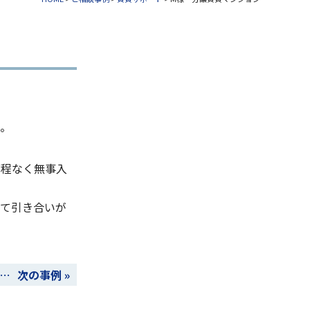
た。
。程なく無事入
にて引き合いが
…